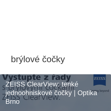
Přeskočit
na
obsah
brýlové čočky
ZEISS ClearView: tenké
jednoohniskové čočky | Optika
Brno