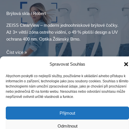
Brýlová skla
/
Robert
ZEISS ClearView – moderní jednoohniskové brýlové čočky.
Až 3× větší zóna ostrého vidění, o 49 % plošší design a UV
ochrana 400 nm. Optika Ždánský Brno.
ZEISS
Číst více »
ClearView:
Spravovat Souhlas
tenké
jednoohniskové
Abychom poskytli co nejlepší služby, používáme k ukládání a/nebo přístupu k
čočky
informacím o zařízení, technologie jako jsou soubory cookies. Souhlas s těmito
|
technologiemi nám umožní zpracovávat údaje, jako je chování při procházení
[hfe_template id='16970']
nebo jedinečná ID na tomto webu. Nesouhlas nebo odvolání souhlasu může
Optika
nepříznivě ovlivnit určité vlastnosti a funkce.
Brno
Přijmout
Odmítnout